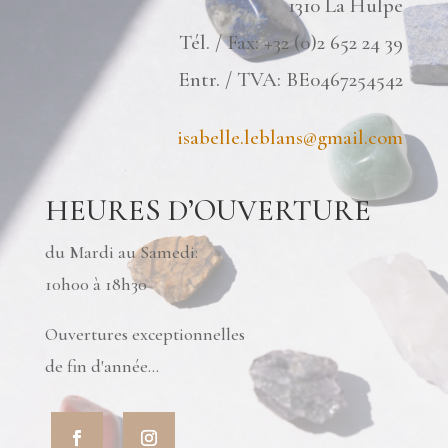
1310 La Hulpe
Tél. / Fax: +32 (0)2 652 24 39
Entr. / TVA: BE0467254542
isabelle.leblans@gmail.com
HEURES D’OUVERTURE
du Mardi au Samedi:
10h00 à 18h30
Ouvertures exceptionnelles
de fin d'année...