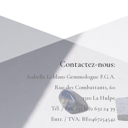
Contactez-nous:
Isabelle Leblans Gemmologue F.G.A.
Rue des Combattants, 60
1310 La Hulpe
Tél. / Fax: +32 (0)2 652 24 39
Entr. / TVA: BE0467254542