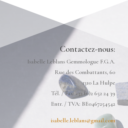
Contactez-nous:
Isabelle Leblans Gemmologue F.G.A.
Rue des Combattants, 60
1310 La Hulpe
Tél. / Fax: +32 (0)2 652 24 39
Entr. / TVA: BE0467254542
isabelle.leblans@gmail.com