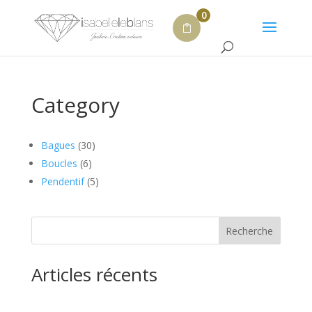
0
Category
30
Bagues
30
6
produits
Boucles
6
produits
5
Pendentif
5
produits
Recherche
Articles récents