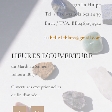
1310 La Hulpe
Tél. / Fax: +32 (0)2 652 24 39
Entr. / TVA: BE0467254542
isabelle.leblans@gmail.com
HEURES D’OUVERTURE
du Mardi au Samedi:
10h00 à 18h30
Ouvertures exceptionnelles
de fin d'année...