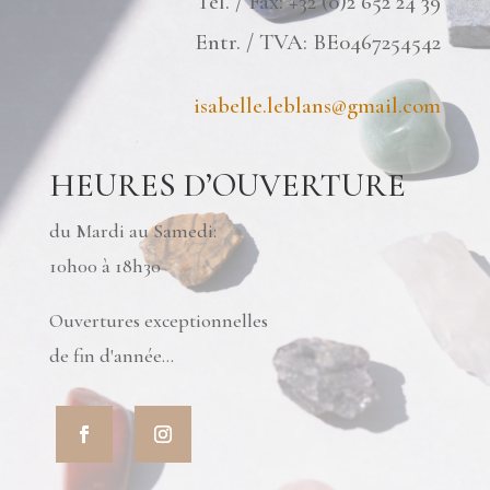
Tél. / Fax: +32 (0)2 652 24 39
Entr. / TVA: BE0467254542
isabelle.leblans@gmail.com
HEURES D’OUVERTURE
du Mardi au Samedi:
10h00 à 18h30
Ouvertures exceptionnelles
de fin d'année...