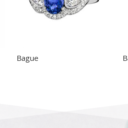
Bague
B