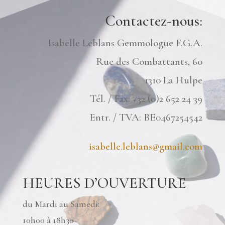
Contactez-nous:
Isabelle Leblans Gemmologue F.G.A.
Rue des Combattants, 60
1310 La Hulpe
Tél. / Fax: +32 (0)2 652 24 39
Entr. / TVA: BE0467254542
isabelle.leblans@gmail.com
HEURES D’OUVERTURE
du Mardi au Samedi:
10h00 à 18h30