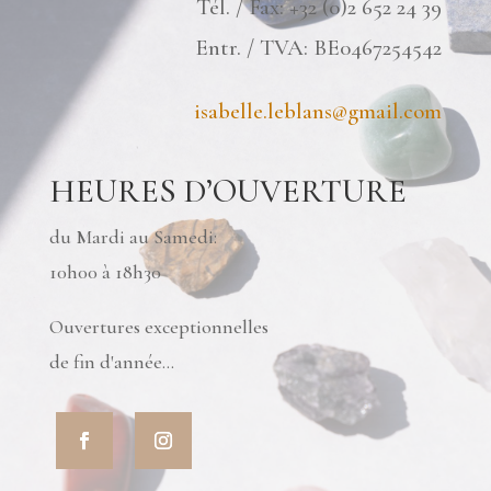
Tél. / Fax: +32 (0)2 652 24 39
Entr. / TVA: BE0467254542
isabelle.leblans@gmail.com
HEURES D’OUVERTURE
du Mardi au Samedi:
10h00 à 18h30
Ouvertures exceptionnelles
de fin d'année...