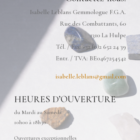
Isabelle Leblans Gemmologue F.G.A.
Rue des Combattants, 60
1310 La Hulpe
Tél. / Fax: +32 (0)2 652 24 39
Entr. / TVA: BE0467254542
isabelle.leblans@gmail.com
HEURES D’OUVERTURE
du Mardi au Samedi:
10h00 à 18h30
Ouvertures exceptionnelles